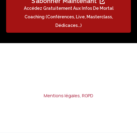
S’abonner Maintenant
Accédez Gratuitement Aux Infos De Mortal
Coaching (conférences, Live, Masterclass,
Dédicaces...)
Mentions légales
,
RGPD