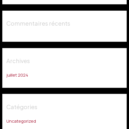
e
r
Commentaires récents
:
Archives
juillet 2024
Catégories
Uncategorized